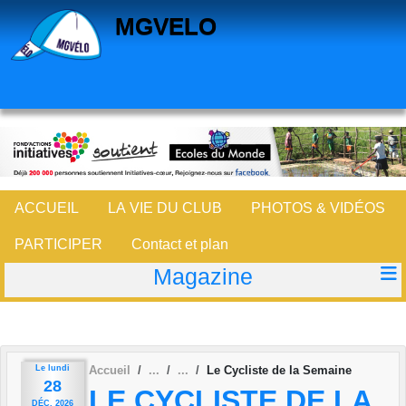
Panneau de gestion des cookies
MGVELO
ACCUEIL
LA VIE DU CLUB
PHOTOS & VIDÉOS
PARTICIPER
Contact et plan
Magazine
Le
lundi
Accueil
Le Cycliste de la Semaine
28
LE CYCLISTE DE LA
DÉC.
2026