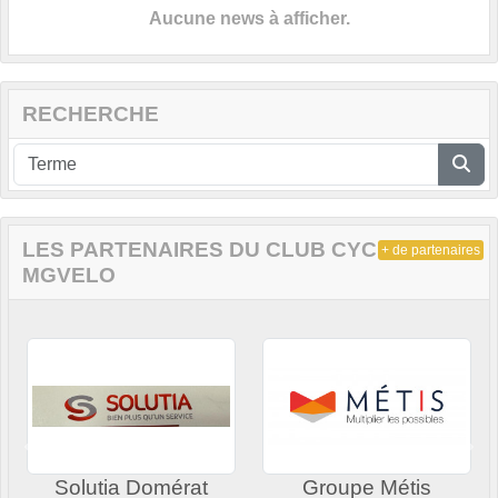
Aucune news à afficher.
RECHERCHE
LES PARTENAIRES DU CLUB CYCLISTE DE
+ de partenaires
MGVELO
Précedent
Sui
Solutia Domérat
Groupe Métis