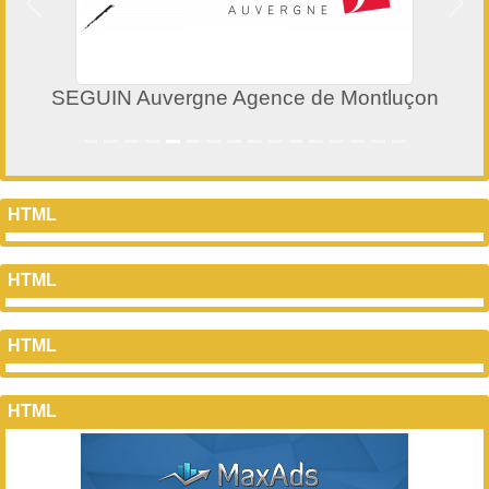
Précedent
Suiv
SEGUIN Auvergne Agence de Montluçon
HTML
HTML
HTML
HTML