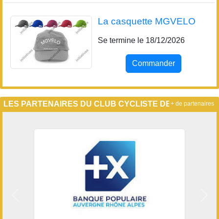
La casquette MGVELO
Se termine le 18/12/2026
Commander
LES PARTENAIRES DU CLUB CYCLISTE DE MGVELO
+ de partenaires
Précedent
Suiv