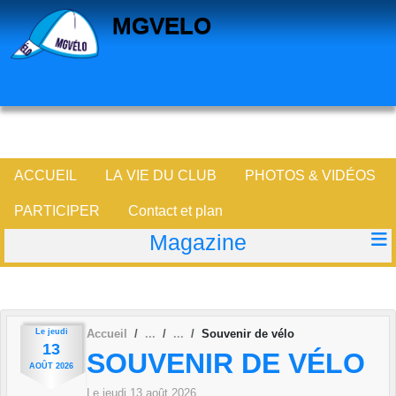
Panneau de gestion des cookies
MGVELO
ACCUEIL
LA VIE DU CLUB
PHOTOS & VIDÉOS
PARTICIPER
Contact et plan
Magazine
Le
jeudi
Accueil
Souvenir de vélo
13
SOUVENIR DE VÉLO
AOÛT
2026
Le
jeudi
13
août
2026