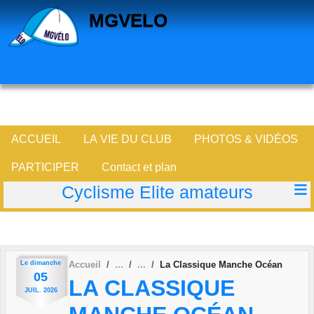
Panneau de gestion des cookies
MGVELO
ACCUEIL
LA VIE DU CLUB
PHOTOS & VIDÉOS
PARTICIPER
Contact et plan
Cyclisme Elite amateurs
Le
dimanche
Accueil
La Classique Manche Océan
05
LA CLASSIQUE
JUIL.
2026