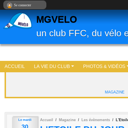
Panneau de gestion des cookies
Se connecter
MGVELO
un club FFC, du vélo e
ACCUEIL
LA VIE DU CLUB
PHOTOS & VIDÉOS
MAGAZINE
Accueil
Magazine
Les évènements
L'Etoi
Le
mardi
30