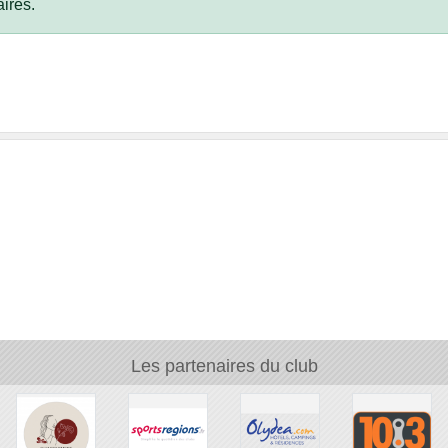
ires.
Les partenaires du club