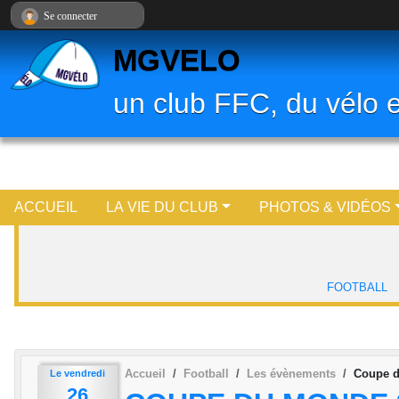
Panneau de gestion des cookies
Se connecter
MGVELO
un club FFC, du vélo e
ACCUEIL
LA VIE DU CLUB
PHOTOS & VIDÉOS
FOOTBALL
Accueil
Football
Les évènements
Coupe d
Le
vendredi
26