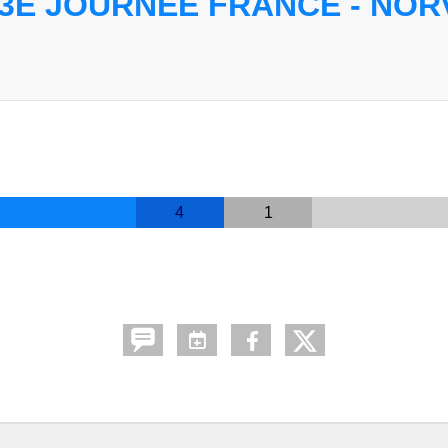
3E JOURNÉE FRANCE - NO
4
1