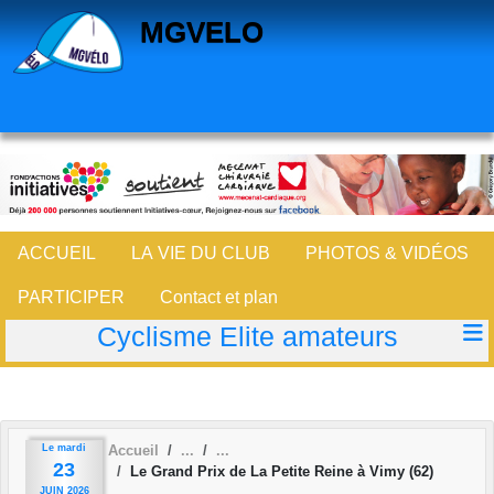
Panneau de gestion des cookies
MGVELO
ACCUEIL
LA VIE DU CLUB
PHOTOS & VIDÉOS
PARTICIPER
Contact et plan
Cyclisme Elite amateurs
Le
mardi
Accueil
23
Le Grand Prix de La Petite Reine à Vimy (62)
JUIN
2026