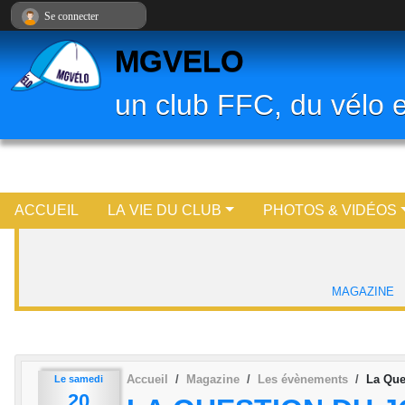
Panneau de gestion des cookies
Se connecter
MGVELO
un club FFC, du vélo e
ACCUEIL
LA VIE DU CLUB
PHOTOS & VIDÉOS
MAGAZINE
Accueil
Magazine
Les évènements
La Que
Le
samedi
20