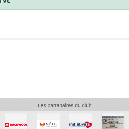
ires.
Les partenaires du club