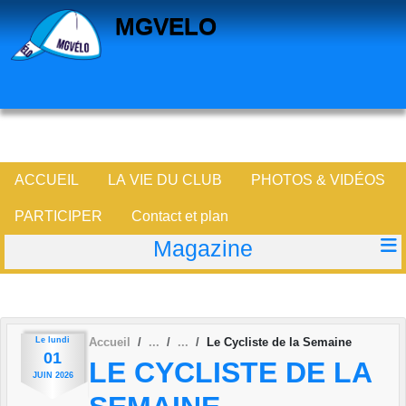
Panneau de gestion des cookies
MGVELO
ACCUEIL
LA VIE DU CLUB
PHOTOS & VIDÉOS
PARTICIPER
Contact et plan
Magazine
Le
lundi
Accueil
Le Cycliste de la Semaine
01
LE CYCLISTE DE LA
JUIN
2026