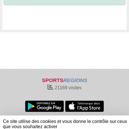
SPORTS
REGIONS
21169
visites
Charte cookies
Gestion des cookies
Ce site utilise des cookies et vous donne le contrôle sur ceux
Informations légales
Signaler un contenu inapproprié
que vous souhaitez activer