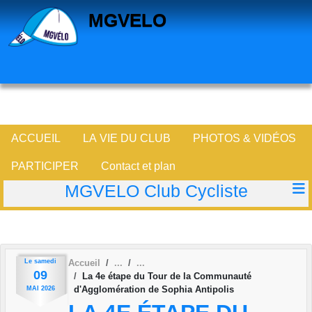
Panneau de gestion des cookies
MGVELO
ACCUEIL
LA VIE DU CLUB
PHOTOS & VIDÉOS
PARTICIPER
Contact et plan
MGVELO Club Cycliste
Le
samedi
Accueil
09
La 4e étape du Tour de la Communauté
d'Agglomération de Sophia Antipolis
MAI
2026