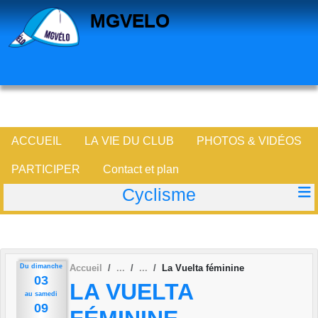
Panneau de gestion des cookies
MGVELO
ACCUEIL
LA VIE DU CLUB
PHOTOS & VIDÉOS
PARTICIPER
Contact et plan
Cyclisme
Du
dimanche
Accueil
La Vuelta féminine
03
LA VUELTA
au
samedi
09