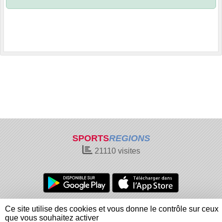
SPORTS
REGIONS
21110
visites
Charte cookies
Gestion des cookies
Ce site utilise des cookies et vous donne le contrôle sur ceux
Informations légales
Signaler un contenu inapproprié
que vous souhaitez activer