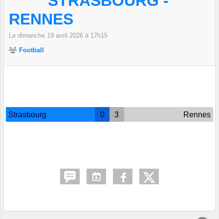
STRASBOURG -
RENNES
Le
dimanche
19
avril
2026
à 17h15
Football
Strasbourg
0
3
Rennes