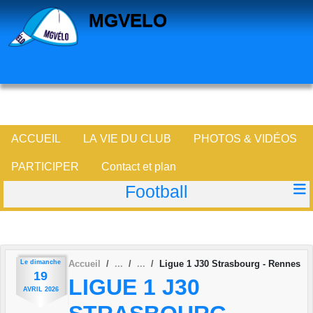
Panneau de gestion des cookies
MGVELO
ACCUEIL
LA VIE DU CLUB
PHOTOS & VIDÉOS
PARTICIPER
Contact et plan
Football
Le
dimanche
Accueil
Ligue 1 J30 Strasbourg - Rennes
19
LIGUE 1 J30
AVRIL
2026