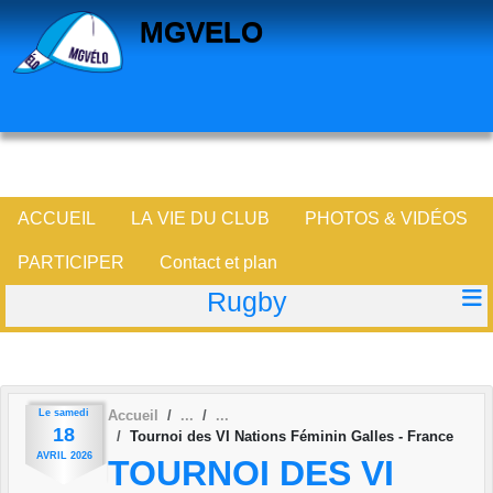
Panneau de gestion des cookies
MGVELO
ACCUEIL
LA VIE DU CLUB
PHOTOS & VIDÉOS
PARTICIPER
Contact et plan
Rugby
Le
samedi
Accueil
18
Tournoi des VI Nations Féminin Galles - France
AVRIL
2026
TOURNOI DES VI