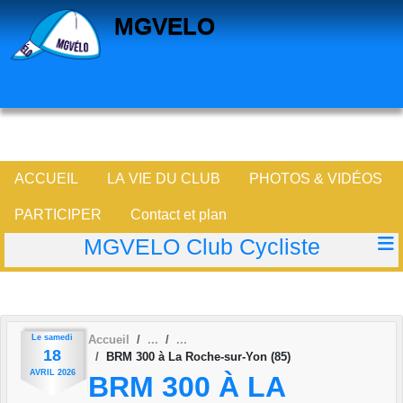
Panneau de gestion des cookies
MGVELO
ACCUEIL
LA VIE DU CLUB
PHOTOS & VIDÉOS
PARTICIPER
Contact et plan
MGVELO Club Cycliste
Le
samedi
Accueil
18
BRM 300 à La Roche-sur-Yon (85)
AVRIL
2026
BRM 300 À LA