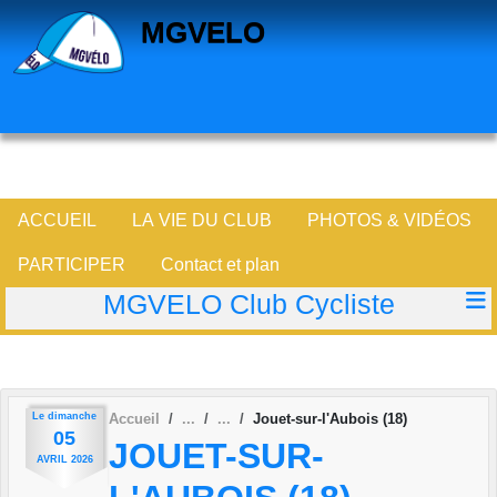
Panneau de gestion des cookies
MGVELO
ACCUEIL
LA VIE DU CLUB
PHOTOS & VIDÉOS
PARTICIPER
Contact et plan
MGVELO Club Cycliste
Le
dimanche
Accueil
Jouet-sur-l'Aubois (18)
05
JOUET-SUR-
AVRIL
2026