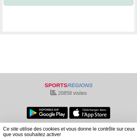
SPORTS
REGIONS
20858
visites
Charte cookies
Gestion des cookies
Ce site utilise des cookies et vous donne le contrôle sur ceux
Informations légales
Signaler un contenu inapproprié
que vous souhaitez activer