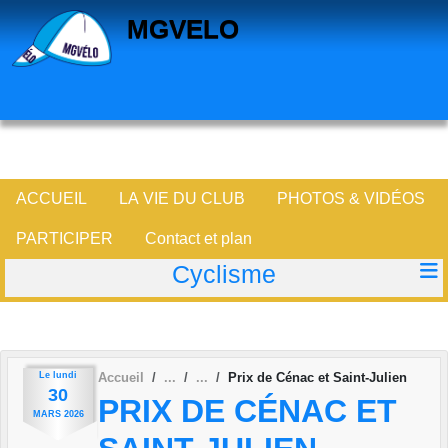
Panneau de gestion des cookies
MGVELO
ACCUEIL
LA VIE DU CLUB
PHOTOS & VIDÉOS
PARTICIPER
Contact et plan
Cyclisme
Le
lundi
Accueil
Prix de Cénac et Saint-Julien
30
PRIX DE CÉNAC ET
MARS
2026