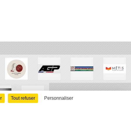
r
Tout refuser
Personnaliser
arte cookies
Gestion des cookies
s légales
Signaler un contenu inapproprié