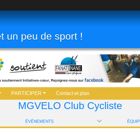
t un peu de sport !
PARTICIPER
Contact et plan
MGVELO Club Cycliste
ÉVÈNEMENTS
ÉQUI