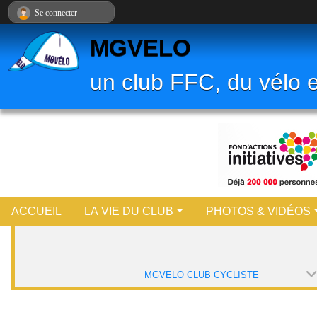
Panneau de gestion des cookies
Se connecter
MGVELO
un club FFC, du vélo e
ACCUEIL
LA VIE DU CLUB
PHOTOS & VIDÉOS
MGVELO CLUB CYCLISTE