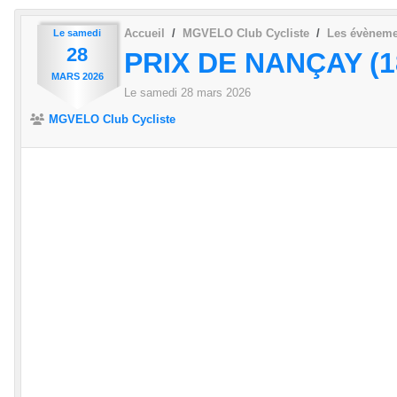
Accueil
MGVELO Club Cycliste
Les évèneme
Le
samedi
28
PRIX DE NANÇAY (1
MARS
2026
Le
samedi
28
mars
2026
MGVELO Club Cycliste