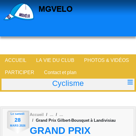
Panneau de gestion des cookies
MGVELO
ACCUEIL
LA VIE DU CLUB
PHOTOS & VIDÉOS
PARTICIPER
Contact et plan
Cyclisme
Le
samedi
Accueil
28
Grand Prix Gilbert-Bousquet à Landivisiau
MARS
2026
GRAND PRIX