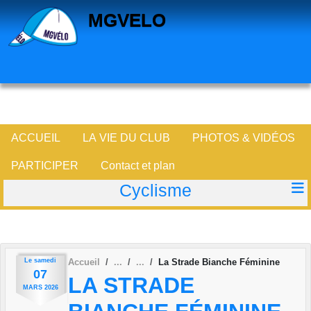
Panneau de gestion des cookies
MGVELO
ACCUEIL
LA VIE DU CLUB
PHOTOS & VIDÉOS
PARTICIPER
Contact et plan
Cyclisme
Le
samedi
Accueil
La Strade Bianche Féminine
07
LA STRADE
MARS
2026