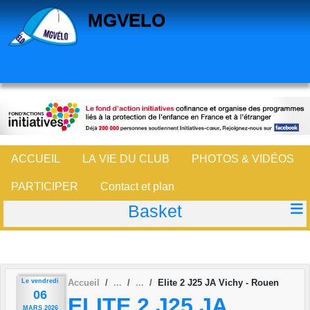
Panneau de gestion des cookies
MGVELO
ACCUEIL
LA VIE DU CLUB
PHOTOS & VIDÉOS
PARTICIPER
Contact et plan
Basket
Le
vendredi
Accueil
Elite 2 J25 JA Vichy - Rouen
06
ELITE 2 J25 JA
MARS
2026