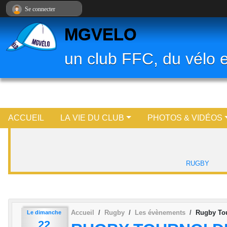
Panneau de gestion des cookies
Se connecter
MGVELO
un club FFC, du vélo e
ACCUEIL
LA VIE DU CLUB
PHOTOS & VIDÉOS
RUGBY
Accueil
Rugby
Les évènements
Rugby Tou
Le
dimanche
22