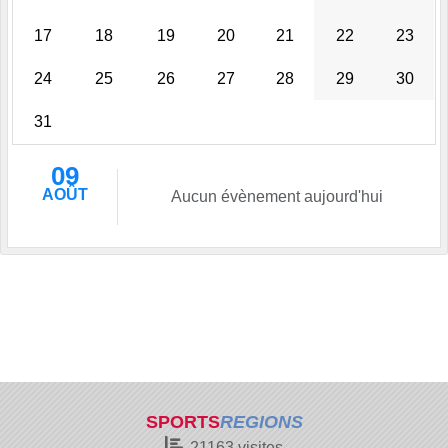
17
18
19
20
21
22
23
24
25
26
27
28
29
30
31
09
AOÛT
Aucun évènement aujourd'hui
SPORTS
REGIONS
21163
visites