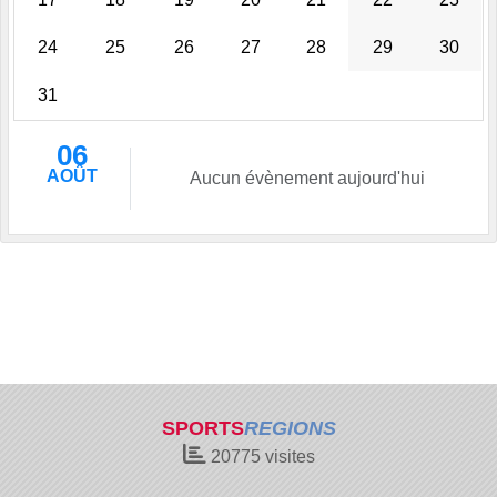
24
25
26
27
28
29
30
31
06
AOÛT
Aucun évènement aujourd'hui
SPORTS
REGIONS
20775
visites